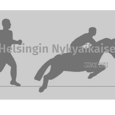
Helsingin Nykyaikaiset 
SINCE 1951