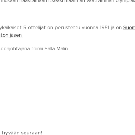
 mukaan haastamaan itseäsi maailman vaativimman olympialaj
ykaikaiset 5-ottelijat on perustettu vuonna 1951 ja on
Suom
iiton jäsen.
enjohtajana toimii Salla Malin.
a hyvään seuraan!