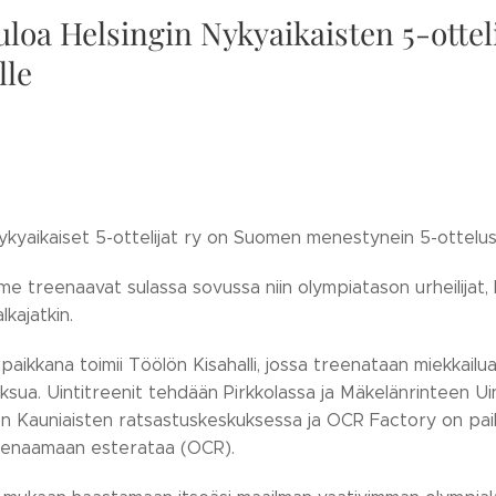
uloa Helsingin Nykyaikaisten 5-ottel
lle
ykyaikaiset 5-ottelijat ry on Suomen menestynein 5-ottelu
 treenaavat sulassa sovussa niin olympiatason urheilijat, 
lkajatkin.
paikkana toimii Töölön Kisahalli, jossa treenataan miekkailua
ua. Uintitreenit tehdään Pirkkolassa ja Mäkelänrinteen Ui
on Kauniaisten ratsastuskeskuksessa ja OCR Factory on pai
eenaamaan esterataa (OCR).