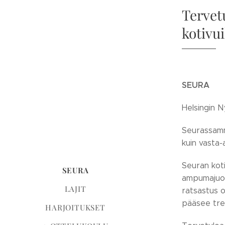
Tervet
kotivui
SEURA
Helsingin N
Seurassamme
kuin vasta-a
Seuran koti
SEURA
ampumajuoks
LAJIT
ratsastus 
pääsee tr
HARJOITUKSET