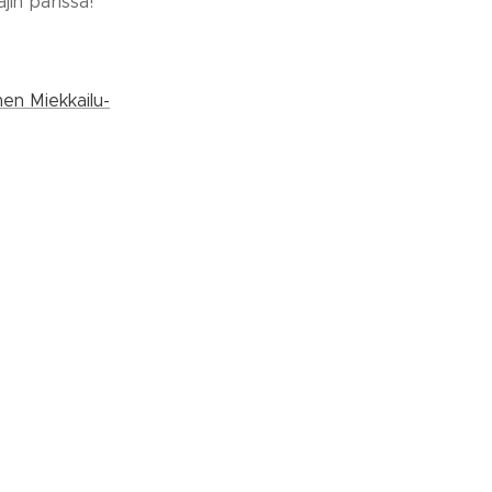
in parissa!
en Miekkailu-