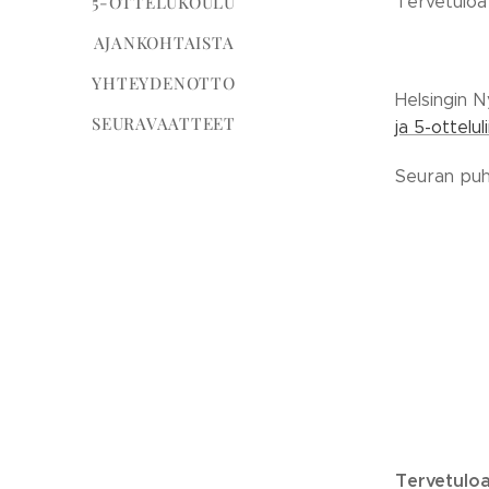
5-OTTELUKOULU
Tervetuloa
AJANKOHTAISTA
YHTEYDENOTTO
Helsingin N
SEURAVAATTEET
ja 5-ottelul
Seuran puhe
Tervetulo