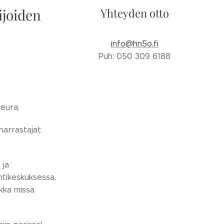
ijoiden
Yhteyden otto
info@hn5o.fi
Puh: 050 309 6188
seura.
harrastajat
 ja
ntikeskuksessa,
kka missä